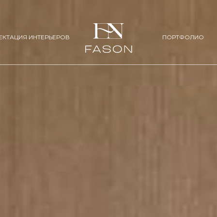
ЕКТАЦИЯ ИНТЕРЬЕРОВ
ПОРТФОЛИО
АМ
ЖИЛ
КУХНЯ BLACKWOOD
КУХНЯ CHELCY
Мы работаем открыто, чтобы репутация 
профессионализмом. Это включает в себ
СТРАНСТВА
оплату труда и поддержку в трудных ситу
ГАРДЕРОБЫ
ФАСАДЫ ИЗ КОЖИ
МЕБЕЛЬ ДЛЯ С
А
ПОДРОБНЕЕ >>
КУХНЯ SPACE
КУХНЯ SPACE 
РИАЛЫ
ПАНИИ