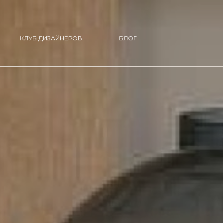
КЛУБ ДИЗАЙНЕРОВ
БЛОГ
ЫЕ ИНТЕРЬЕРЫ
КУХНЯ JASTIN
вашей фирмы ассоциировалась с доверием и
я честную оценку работы, справедливую
МЕБЕЛЬ
ациях.
АНУЗЛОВ
ДЕТСКАЯ МЕБЕЛЬ
ОСВЕЩЕНИЕ
WOOD
КУХНЯ STATUS
ДЕКОР
+7 (495) 286-29-39