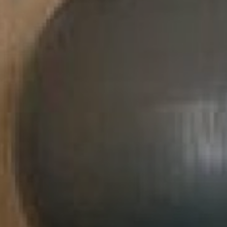
fason_kuhni@mail.ru