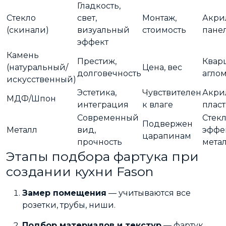
Гладкость,
Стекло
свет,
Монтаж,
Акри
(скинали)
визуальный
стоимость
пане
эффект
Камень
Престиж,
Квар
(натуральный/
Цена, вес
долговечность
агло
искусственный)
Эстетика,
Чувствителен
Акри
МДФ/Шпон
интеграция
к влаге
плас
Современный
Стекл
Подвержен
Металл
вид,
эффе
царапинам
прочность
мета
Этапы подбора фартука при
создании кухни Fason
Замер помещения
— учитываются все
розетки, трубы, ниши.
Подбор материалов и текстур
— фартук