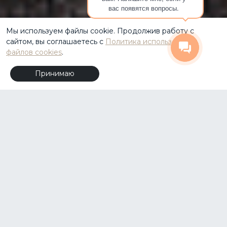
вас появятся вопросы.
Мы используем файлы cookie. Продолжив работу с
сайтом, вы соглашаетесь с
Политика использования
файлов cookies
.
ОСТАВИТЬ ЗАЯВКУ
Принимаю
Каждый шкаф изготавливается исключительно
по индивидуальному заказу, идеально
вписываясь в классические интерьеры и
подчеркивая их безупречный стиль и статус. Мы
используем только лучшие материалы, такие как
массив дуба, ореха или махагона, чтобы создать
изделия, которые будут служить долго и
восхищать своей элегантностью. Роскошная
резьба, инкрустация и металлические элементы